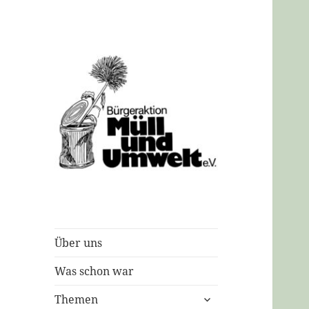
Bürgeraktion
Müll und Umwelt
e.V.
Über uns
Was schon war
untermenü
Themen