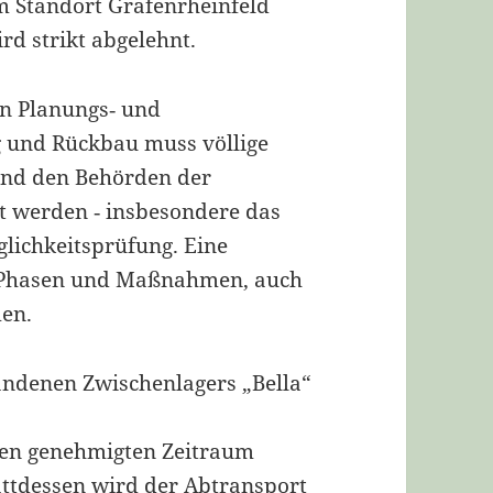
m Standort Grafenrheinfeld
d strikt abgelehnt.
n Planungs‐ und
g und Rückbau muss völlige
und den Behörden der
lt werden ‐ insbesondere das
lichkeitsprüfung. Eine
lle Phasen und Maßnahmen, auch
en.
andenen Zwischenlagers „Bella“
 den genehmigten Zeitraum
attdessen wird der Abtransport