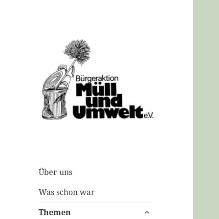
Bürgeraktion
Müll und Umwelt
e.V.
Über uns
Was schon war
untermenü
Themen