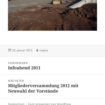
Veröffentlicht
Autor
20. Januar 2012
regina
am
Beitragsnavigation
VORHERIGER
Infoabend 2011
Vorheriger
Beitrag:
NÄCHSTER
Mitgliederversammlung 2012 mit
Nächster
Neuwahl der Vorstände
Beitrag:
Datenschutz
Stolz präsentiert von WordPress